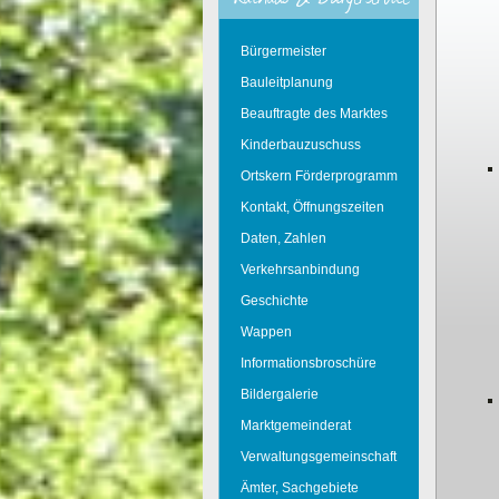
Bürgermeister
Bauleitplanung
Beauftragte des Marktes
Kinderbauzuschuss
Ortskern Förderprogramm
Kontakt, Öffnungszeiten
Daten, Zahlen
Verkehrsanbindung
Geschichte
Wappen
Informationsbroschüre
Bildergalerie
Marktgemeinderat
Verwaltungsgemeinschaft
Ämter, Sachgebiete