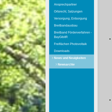
Ansprechpartner
Ortsrecht, Satzungen
Versorgung, Entsorgung
Breitbandausbau
Breitband Förderverfahren -
BayGibitR
Freiflächen Photovoltaik
Downloads
News und Neuigkeiten
Newsarchiv