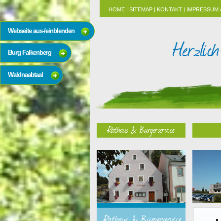
HOME
|
SITEMAP
|
KONTAKT
|
IMPRESSUM 
Webseite aus-/einblenden
Burg Falkenberg
Waldnaabtaal
Rathaus & Bürgerservice
Rathaus & Bürgerservice