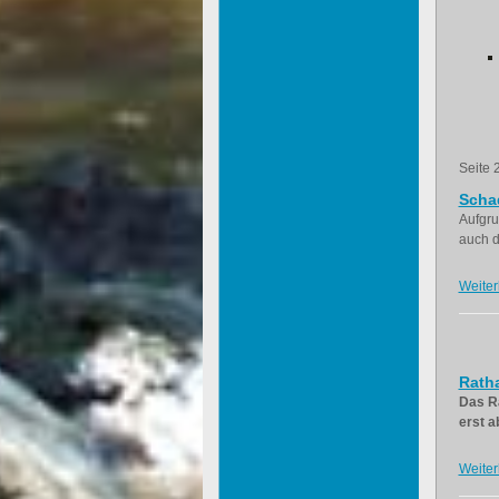
Seite 
Scha
Aufgru
auch d
Weiter
Ratha
Das Ra
erst a
Weiter