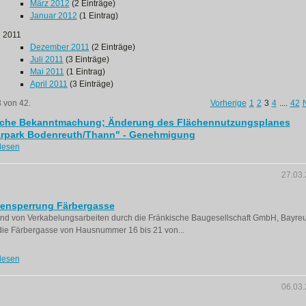
März 2012
(2 Einträge)
Januar 2012
(1 Eintrag)
2011
Dezember 2011
(2 Einträge)
Juli 2011
(3 Einträge)
Mai 2011
(1 Eintrag)
April 2011
(3 Einträge)
3 von 42.
Vorherige
1
2
3
4
....
42
iche Bekanntmachung; Änderung des Flächennutzungsplanes
arpark Bodenreuth/Thann" - Genehmigung
lesen
27.03
ßensperrung Färbergasse
nd von Verkabelungsarbeiten durch die Fränkische Baugesellschaft GmbH, Bayreu
ie Färbergasse von Hausnummer 16 bis 21 von...
lesen
06.03