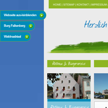
HOME
|
SITEMAP
|
KONTAKT
|
IMPRESSUM 
Webseite aus-/einblenden
Burg Falkenberg
Waldnaabtaal
Rathaus & Bürgerservice
Rathaus & Bürgerservice