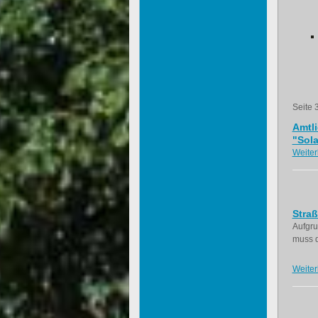
Seite 
Amtl
"Sol
Weiter
Stra
Aufgru
muss d
Weiter