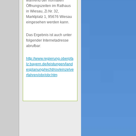
während der normalen
Öffnungszeiten im Rathaus
in Wiesau, Zi.Nr. 32,
Marktplatz 1, 95676 Wiesau
eingesehen werden kann.
Das Ergebnis ist auch unter
folgender Internetadresse
abrufbar:
http://www.regierung.oberpfa
lz.bayern.de/leistungen/land
esplanung/recht/rov/einzelve
rfahren/obr/obr.htm