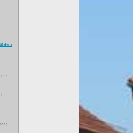
Nächste
.2026
th,
.2026