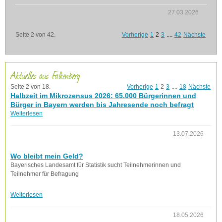
27.03.2026
Seite 2 von 42.
Vorherige
1
2
3
....
42
Nächste
Aktuelles aus Falkenberg
Seite 2 von 18.
Vorherige
1
2
3
....
18
Nächste
Halbzeit im Mikrozensus 2026: 65.000 Bürgerinnen und
Bürger in Bayern werden bis Jahresende noch befragt
Weiterlesen
13.07.2026
Wo bleibt mein Geld?
Bayerisches Landesamt für Statistik sucht Teilnehmerinnen und
Teilnehmer für Befragung
Weiterlesen
18.05.2026