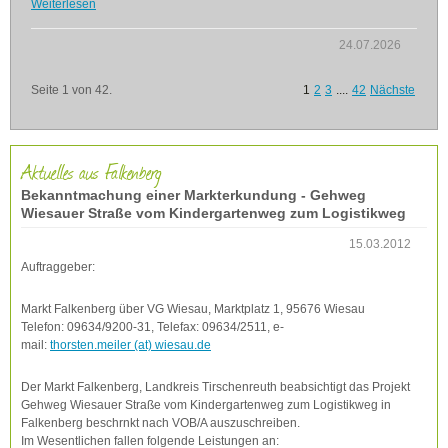
Weiterlesen
24.07.2026
Seite 1 von 42.
1
2
3
....
42
Nächste
Aktuelles aus Falkenberg
Bekanntmachung einer Markterkundung - Gehweg
Wiesauer Straße vom Kindergartenweg zum Logistikweg
15.03.2012
Auftraggeber:
Markt Falkenberg über VG Wiesau, Marktplatz 1, 95676 Wiesau
Telefon: 09634/9200-31, Telefax: 09634/2511, e-
mail:
thorsten.meiler (at) wiesau.de
Der Markt Falkenberg, Landkreis Tirschenreuth beabsichtigt das Projekt
Gehweg Wiesauer Straße vom Kindergartenweg zum Logistikweg in
Falkenberg beschrnkt nach VOB/A auszuschreiben.
Im Wesentlichen fallen folgende Leistungen an: