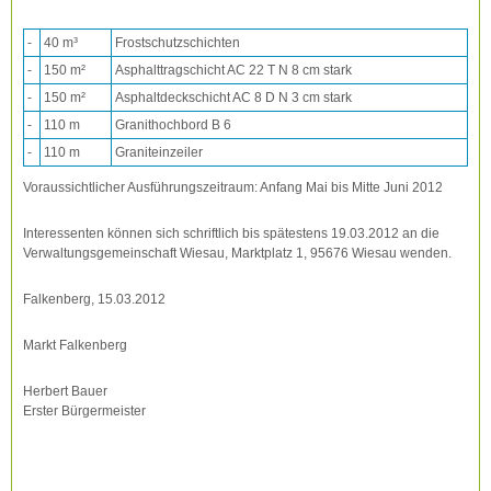
-
40 m³
Frostschutzschichten
-
150 m²
Asphalttragschicht AC 22 T N 8 cm stark
-
150 m²
Asphaltdeckschicht AC 8 D N 3 cm stark
-
110 m
Granithochbord B 6
-
110 m
Graniteinzeiler
Voraussichtlicher Ausführungszeitraum: Anfang Mai bis Mitte Juni 2012
Interessenten können sich schriftlich bis spätestens 19.03.2012 an die
Verwaltungsgemeinschaft Wiesau, Marktplatz 1, 95676 Wiesau wenden.
Falkenberg, 15.03.2012
Markt Falkenberg
Herbert Bauer
Erster Bürgermeister