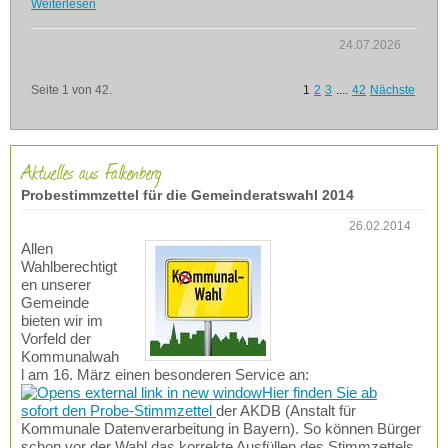
Weiterlesen
24.07.2026
Seite 1 von 42.
1
2
3
....
42
Nächste
Aktuelles aus Falkenberg
Probestimmzettel für die Gemeinderatswahl 2014
26.02.2014
Allen
Wahlberechtigt
en unserer
Gemeinde
bieten wir im
Vorfeld der
Kommunalwah
l am 16. März einen besonderen Service an:
Hier finden Sie ab
sofort den Probe-Stimmzettel
der AKDB (Anstalt für
Kommunale Datenverarbeitung in Bayern). So können Bürger
schon vor der Wahl das korrekte Ausfüllen des Stimmzettels