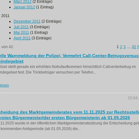
März 2012
(2 Einträge)
Januar 2012
(1 Eintrag)
2011
Dezember 2011
(2 Einträge)
Juli 2011
(3 Einträge)
Mai 2011
(1 Eintrag)
April 2011
(3 Einträge)
1 von 42.
1
2
3
....
42
lle Warnmeldung der Polizei; Vermehrt Call-Center-Betrugsversuc
indegebiet
lizei stellt gerade ein erhöhtes Notrufaufkommen hinsichtlich Callcenterbetrug im
degebiet fest. Die Trickbetrüger versuchen per Telefon...
lesen
15.04
cheidung des Marktgemeinderates vom 11.11.2025 zur Rechtsstel
rsten Bürgermeister/der ersten Bürgermeisterin ab 01.05.2026
11.2025 wurde in der öffentlichen Marktgemeinderatssitzung die Entscheidung getr
 kommenden Amtsperiode (ab 01.05.2026) die...