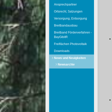
Ansprechpartner
Ortsrecht, Satzungen
Versorgung, Entsorgung
Breitbandausbau
Breitband Förderverfahren -
BayGibitR
Freiflächen Photovoltaik
Downloads
News und Neuigkeiten
Newsarchiv