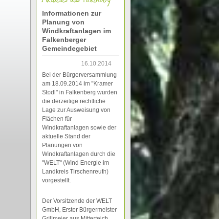
Informationen zur
Planung von
Windkraftanlagen im
Falkenberger
Gemeindegebiet
16.10.2014
Bei der Bürgerversammlung
am 18.09.2014 im "Kramer
Stodl" in Falkenberg wurden
die derzeitige rechtliche
Lage zur Ausweisung von
Flächen für
Windkraftanlagen sowie der
aktuelle Stand der
Planungen von
Windkraftanlagen durch die
"WELT" (Wind Energie im
Landkreis Tirschenreuth)
vorgestellt.
Der Vorsitzende der WELT
GmbH, Erster Bürgermeister
Grillmeier aus Mitterteich