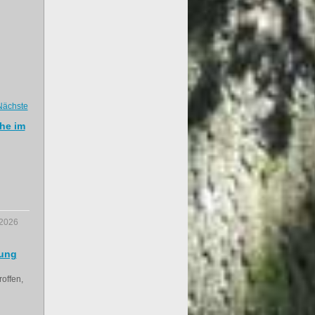
Nächste
he im
.2026
lung
offen,