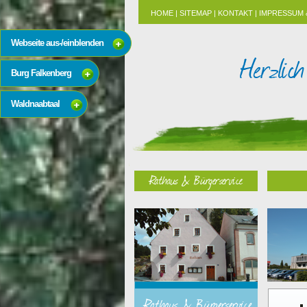
HOME
|
SITEMAP
|
KONTAKT
|
IMPRESSUM 
Webseite aus-/einblenden
Burg Falkenberg
Waldnaabtaal
Rathaus & Bürgerservice
Rathaus & Bürgerservice