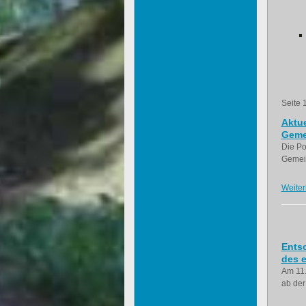
Seite 
Aktue
Geme
Die Po
Gemein
Weiter
Ents
des e
Am 11.
ab der