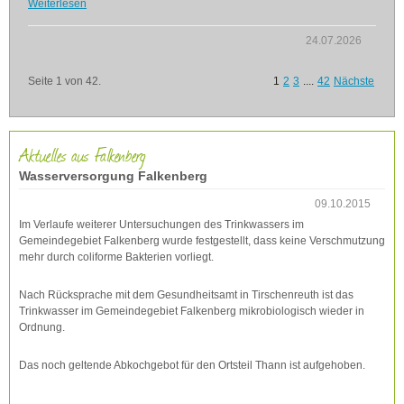
Weiterlesen
24.07.2026
Seite 1 von 42.
1
2
3
....
42
Nächste
Aktuelles aus Falkenberg
Wasserversorgung Falkenberg
09.10.2015
Im Verlaufe weiterer Untersuchungen des Trinkwassers im
Gemeindegebiet Falkenberg wurde festgestellt, dass keine Verschmutzung
mehr durch coliforme Bakterien vorliegt.
Nach Rücksprache mit dem Gesundheitsamt in Tirschenreuth ist das
Trinkwasser im Gemeindegebiet Falkenberg mikrobiologisch wieder in
Ordnung.
Das noch geltende Abkochgebot für den Ortsteil Thann ist aufgehoben.