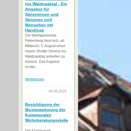
ins Waldnaabtal - Ein
Angebot für
Seniorinnen und
Senioren und
Menschen mit
Handicap
Die Marktgemeinde
Falkenberg freut sich, ab
Mittwoch, 5. August einen
neuen Shuttle-Service ins
Waldnaabtal anbeiten zu
können. Das Angebot
richtet...
Weiterlesen
04.08.2026
Besichtigung der
Musterwohnung der
Kommunalen
Wohnberatungsstelle
Die Kommunale