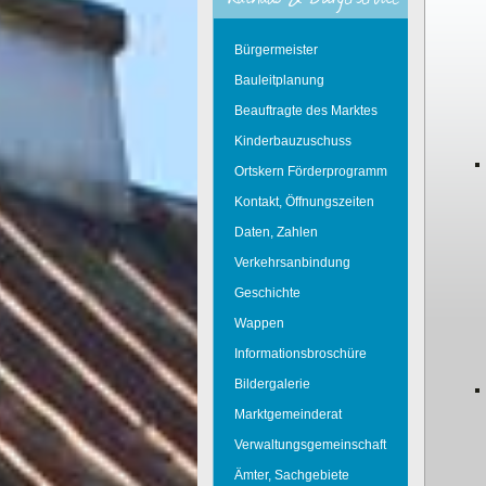
Bürgermeister
Bauleitplanung
Beauftragte des Marktes
Kinderbauzuschuss
Ortskern Förderprogramm
Kontakt, Öffnungszeiten
Daten, Zahlen
Verkehrsanbindung
Geschichte
Wappen
Informationsbroschüre
Bildergalerie
Marktgemeinderat
Verwaltungsgemeinschaft
Ämter, Sachgebiete