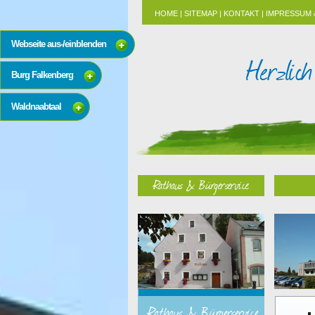
HOME
|
SITEMAP
|
KONTAKT
|
IMPRESSUM 
Webseite aus-/einblenden
Burg Falkenberg
Waldnaabtaal
Rathaus & Bürgerservice
Rathaus & Bürgerservice