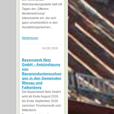
Wohnberatungsstelle lädt mit
Tagen der „Offenen
Musterwohnung“
Interessierte ein, die sich
ganz unverbindlich in den
Ausstellungsräumen...
Weiterlesen
04.08.2026
Bayernwerk Netz
GmbH – Ankündigung
von
Baugrunduntersuchun
gen in den Gemeinden
Wiesau und
Falkenberg
Die Bayernwerk Netz GmbH
wird ab Ende August 2026
bis Ende September 2026
zwischen Tirschenreuth und
Mitterteich