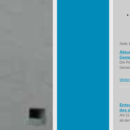
Seite 
Aktue
Geme
Die Po
Gemein
Weiter
Ents
des e
Am 11.
ab der