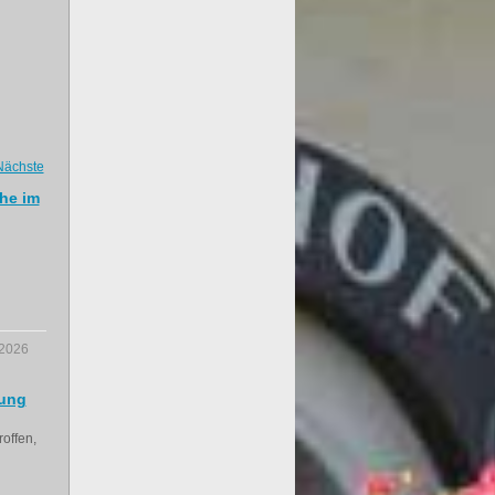
Nächste
he im
.2026
lung
offen,