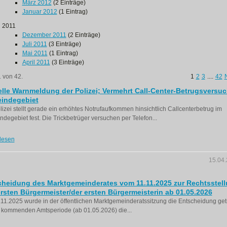
März 2012
(2 Einträge)
Januar 2012
(1 Eintrag)
2011
Dezember 2011
(2 Einträge)
Juli 2011
(3 Einträge)
Mai 2011
(1 Eintrag)
April 2011
(3 Einträge)
1 von 42.
1
2
3
....
42
lle Warnmeldung der Polizei; Vermehrt Call-Center-Betrugsversuc
indegebiet
lizei stellt gerade ein erhöhtes Notrufaufkommen hinsichtlich Callcenterbetrug im
degebiet fest. Die Trickbetrüger versuchen per Telefon...
lesen
15.04
cheidung des Marktgemeinderates vom 11.11.2025 zur Rechtsstel
rsten Bürgermeister/der ersten Bürgermeisterin ab 01.05.2026
11.2025 wurde in der öffentlichen Marktgemeinderatssitzung die Entscheidung getr
 kommenden Amtsperiode (ab 01.05.2026) die...