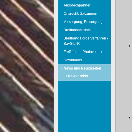
Ansprechpartner
Ortsrecht, Satzungen
Versorgung, Entsorgung
Breitbandausbau
Breitband Förderverfahren -
BayGibitR
Freiflächen Photovoltaik
Downloads
News und Neuigkeiten
Newsarchiv