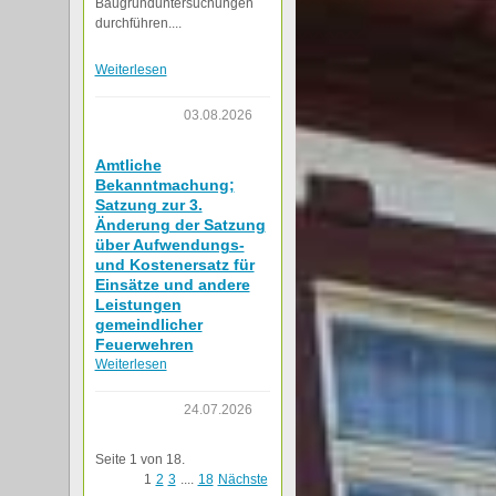
Baugrunduntersuchungen
durchführen....
Weiterlesen
03.08.2026
Amtliche
Bekanntmachung;
Satzung zur 3.
Änderung der Satzung
über Aufwendungs-
und Kostenersatz für
Einsätze und andere
Leistungen
gemeindlicher
Feuerwehren
Weiterlesen
24.07.2026
Seite 1 von 18.
1
2
3
....
18
Nächste