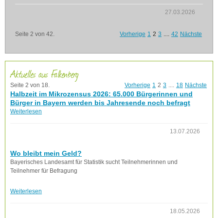
27.03.2026
Seite 2 von 42.
Vorherige
1
2
3
....
42
Nächste
Aktuelles aus Falkenberg
Seite 2 von 18.
Vorherige
1
2
3
....
18
Nächste
Halbzeit im Mikrozensus 2026: 65.000 Bürgerinnen und
Bürger in Bayern werden bis Jahresende noch befragt
Weiterlesen
13.07.2026
Wo bleibt mein Geld?
Bayerisches Landesamt für Statistik sucht Teilnehmerinnen und
Teilnehmer für Befragung
Weiterlesen
18.05.2026