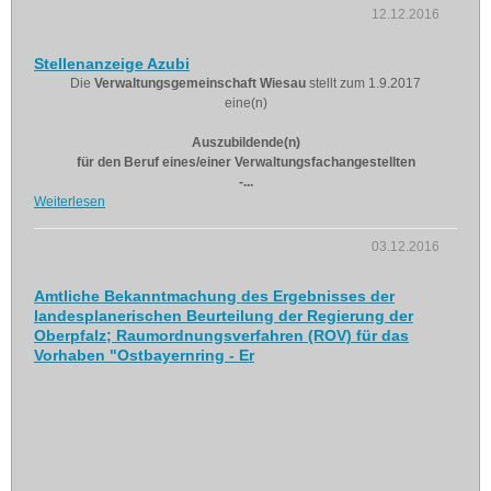
12.12.2016
Stellenanzeige Azubi
Die
Verwaltungsgemeinschaft Wiesau
stellt zum 1.9.2017
eine(n)
Auszubildende(n)
für den Beruf eines/einer Verwaltungsfachangestellten
-...
Weiterlesen
03.12.2016
Amtliche Bekanntmachung des Ergebnisses der
landesplanerischen Beurteilung der Regierung der
Oberpfalz; Raumordnungsverfahren (ROV) für das
Vorhaben "Ostbayernring - Er