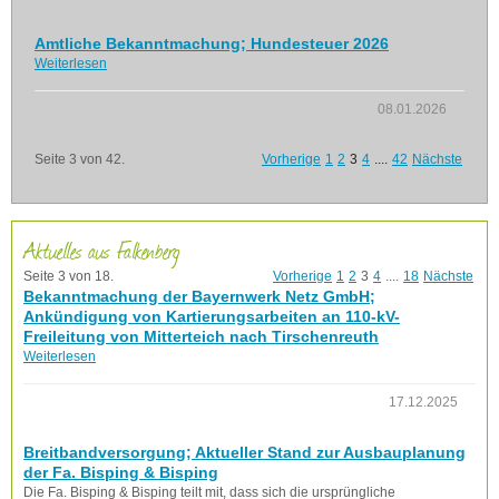
Amtliche Bekanntmachung; Hundesteuer 2026
Weiterlesen
08.01.2026
Seite 3 von 42.
Vorherige
1
2
3
4
....
42
Nächste
Aktuelles aus Falkenberg
Seite 3 von 18.
Vorherige
1
2
3
4
....
18
Nächste
Bekanntmachung der Bayernwerk Netz GmbH;
Ankündigung von Kartierungsarbeiten an 110-kV-
Freileitung von Mitterteich nach Tirschenreuth
Weiterlesen
17.12.2025
Breitbandversorgung; Aktueller Stand zur Ausbauplanung
der Fa. Bisping & Bisping
Die Fa. Bisping & Bisping teilt mit, dass sich die ursprüngliche