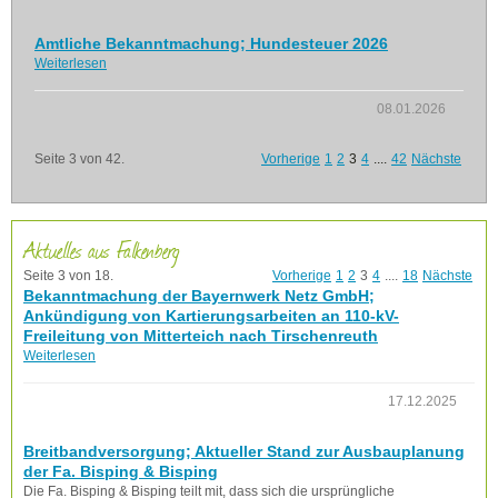
Amtliche Bekanntmachung; Hundesteuer 2026
Weiterlesen
08.01.2026
Seite 3 von 42.
Vorherige
1
2
3
4
....
42
Nächste
Aktuelles aus Falkenberg
Seite 3 von 18.
Vorherige
1
2
3
4
....
18
Nächste
Bekanntmachung der Bayernwerk Netz GmbH;
Ankündigung von Kartierungsarbeiten an 110-kV-
Freileitung von Mitterteich nach Tirschenreuth
Weiterlesen
17.12.2025
Breitbandversorgung; Aktueller Stand zur Ausbauplanung
der Fa. Bisping & Bisping
Die Fa. Bisping & Bisping teilt mit, dass sich die ursprüngliche