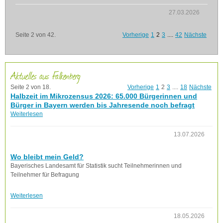
27.03.2026
Seite 2 von 42.
Vorherige
1
2
3
....
42
Nächste
Aktuelles aus Falkenberg
Seite 2 von 18.
Vorherige
1
2
3
....
18
Nächste
Halbzeit im Mikrozensus 2026: 65.000 Bürgerinnen und
Bürger in Bayern werden bis Jahresende noch befragt
Weiterlesen
13.07.2026
Wo bleibt mein Geld?
Bayerisches Landesamt für Statistik sucht Teilnehmerinnen und
Teilnehmer für Befragung
Weiterlesen
18.05.2026