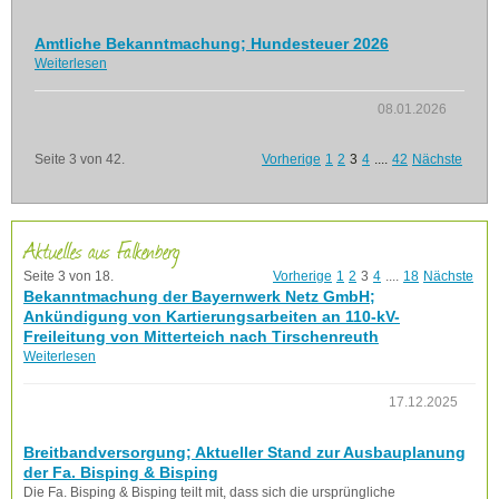
Amtliche Bekanntmachung; Hundesteuer 2026
Weiterlesen
08.01.2026
Seite 3 von 42.
Vorherige
1
2
3
4
....
42
Nächste
Aktuelles aus Falkenberg
Seite 3 von 18.
Vorherige
1
2
3
4
....
18
Nächste
Bekanntmachung der Bayernwerk Netz GmbH;
Ankündigung von Kartierungsarbeiten an 110-kV-
Freileitung von Mitterteich nach Tirschenreuth
Weiterlesen
17.12.2025
Breitbandversorgung; Aktueller Stand zur Ausbauplanung
der Fa. Bisping & Bisping
Die Fa. Bisping & Bisping teilt mit, dass sich die ursprüngliche