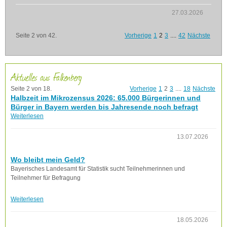
27.03.2026
Seite 2 von 42.
Vorherige
1
2
3
....
42
Nächste
Aktuelles aus Falkenberg
Seite 2 von 18.
Vorherige
1
2
3
....
18
Nächste
Halbzeit im Mikrozensus 2026: 65.000 Bürgerinnen und
Bürger in Bayern werden bis Jahresende noch befragt
Weiterlesen
13.07.2026
Wo bleibt mein Geld?
Bayerisches Landesamt für Statistik sucht Teilnehmerinnen und
Teilnehmer für Befragung
Weiterlesen
18.05.2026