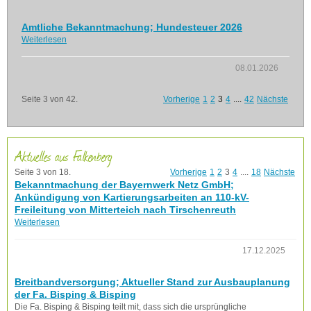
Amtliche Bekanntmachung; Hundesteuer 2026
Weiterlesen
08.01.2026
Seite 3 von 42.
Vorherige
1
2
3
4
....
42
Nächste
Aktuelles aus Falkenberg
Seite 3 von 18.
Vorherige
1
2
3
4
....
18
Nächste
Bekanntmachung der Bayernwerk Netz GmbH;
Ankündigung von Kartierungsarbeiten an 110-kV-
Freileitung von Mitterteich nach Tirschenreuth
Weiterlesen
17.12.2025
Breitbandversorgung; Aktueller Stand zur Ausbauplanung
der Fa. Bisping & Bisping
Die Fa. Bisping & Bisping teilt mit, dass sich die ursprüngliche