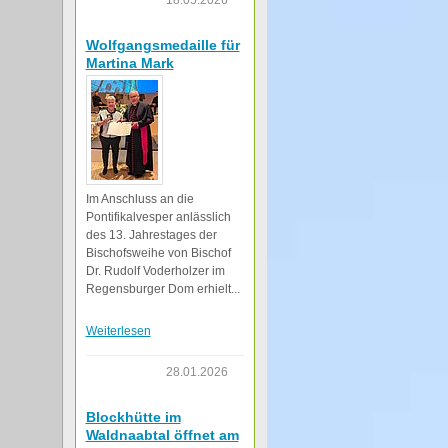
18.05.2026
Wolfgangsmedaille für
Martina Mark
Im Anschluss an die
Pontifikalvesper anlässlich
des 13. Jahrestages der
Bischofsweihe von Bischof
Dr. Rudolf Voderholzer im
Regensburger Dom erhielt...
Weiterlesen
28.01.2026
Blockhütte im
Waldnaabtal öffnet am