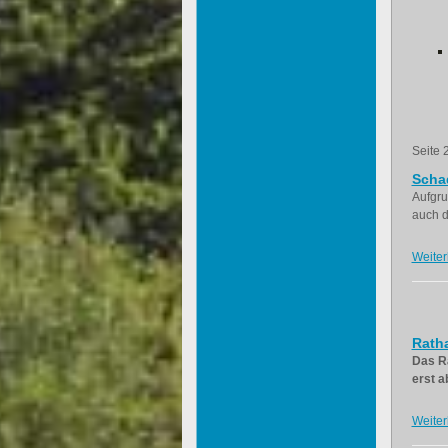
Seite 
Scha
Aufgru
auch d
Weiter
Ratha
Das Ra
erst a
Weiter