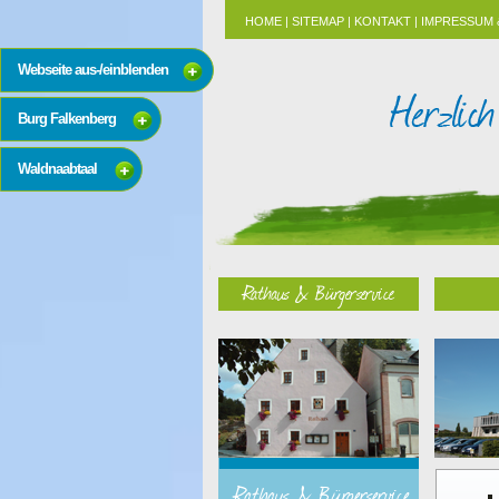
HOME
|
SITEMAP
|
KONTAKT
|
IMPRESSUM 
Webseite aus-/einblenden
Burg Falkenberg
Waldnaabtaal
Rathaus & Bürgerservice
Rathaus & Bürgerservice