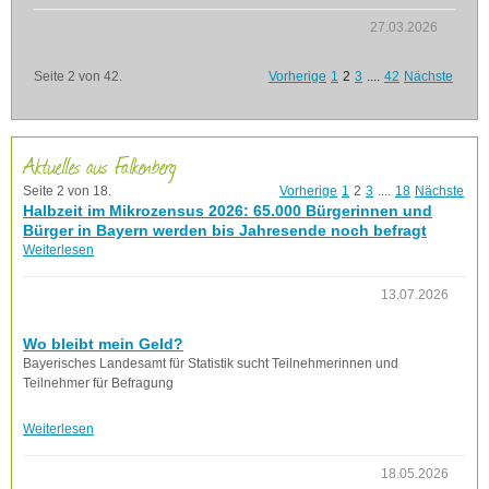
27.03.2026
Seite 2 von 42.
Vorherige
1
2
3
....
42
Nächste
Aktuelles aus Falkenberg
Seite 2 von 18.
Vorherige
1
2
3
....
18
Nächste
Halbzeit im Mikrozensus 2026: 65.000 Bürgerinnen und
Bürger in Bayern werden bis Jahresende noch befragt
Weiterlesen
13.07.2026
Wo bleibt mein Geld?
Bayerisches Landesamt für Statistik sucht Teilnehmerinnen und
Teilnehmer für Befragung
Weiterlesen
18.05.2026