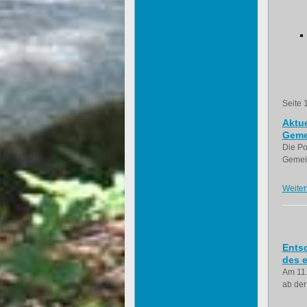
Seite 
Aktue
Geme
Die Po
Gemein
Weiter
Ents
des e
Am 11.
ab der