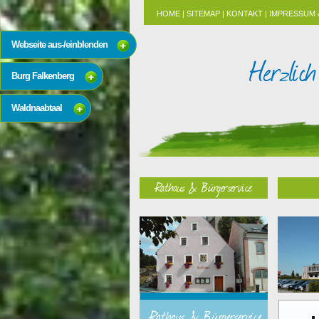
HOME
|
SITEMAP
|
KONTAKT
|
IMPRESSUM 
Webseite aus-/einblenden
Burg Falkenberg
Waldnaabtaal
Rathaus & Bürgerservice
Rathaus & Bürgerservice