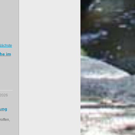
Nächste
he im
.2026
lung
offen,