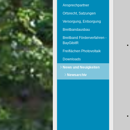
Ansprechpartner
Ortsrecht, Satzungen
Versorgung, Entsorgung
Breitbandausbau
Breitband Förderverfahren -
BayGibitR
Freiflächen Photovoltaik
Downloads
News und Neuigkeiten
Newsarchiv