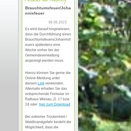
Brauchtumsfeuer/Joha
nnisfeuer
06.06.2023
Es wird darauf hingewiesen,
dass die Durchführung eines
Brauchtumsfeuers/Johannisf
euers spätestens eine
Woche vorher bei der
Gemeindeverwaltung
angezeigt werden muss.
Hierzu können Sie gerne die
Online-Meldung unter
diesem
Link
verwenden.
Alternativ erhalten Sie das
entsprechende Formular im
Rathaus Wiesau, Zi. 17 bzw.
18 oder
hier zum Download
.
Bei extremer Trockenheit /
Waldbrandgefahr besteht die
Möglichkeit, dass die