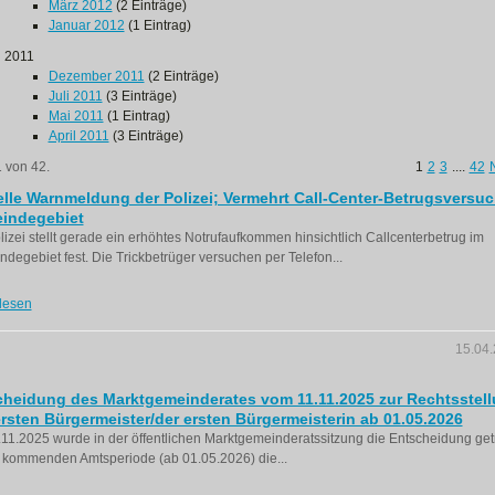
März 2012
(2 Einträge)
Januar 2012
(1 Eintrag)
2011
Dezember 2011
(2 Einträge)
Juli 2011
(3 Einträge)
Mai 2011
(1 Eintrag)
April 2011
(3 Einträge)
1 von 42.
1
2
3
....
42
lle Warnmeldung der Polizei; Vermehrt Call-Center-Betrugsversuc
indegebiet
lizei stellt gerade ein erhöhtes Notrufaufkommen hinsichtlich Callcenterbetrug im
degebiet fest. Die Trickbetrüger versuchen per Telefon...
lesen
15.04
cheidung des Marktgemeinderates vom 11.11.2025 zur Rechtsstel
rsten Bürgermeister/der ersten Bürgermeisterin ab 01.05.2026
11.2025 wurde in der öffentlichen Marktgemeinderatssitzung die Entscheidung getr
 kommenden Amtsperiode (ab 01.05.2026) die...