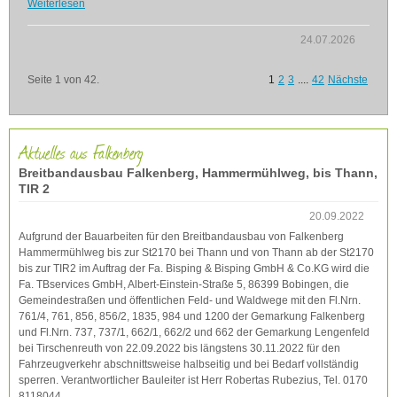
Weiterlesen
24.07.2026
Seite 1 von 42.
1
2
3
....
42
Nächste
Aktuelles aus Falkenberg
Breitbandausbau Falkenberg, Hammermühlweg, bis Thann,
TIR 2
20.09.2022
Aufgrund der Bauarbeiten für den Breitbandausbau von Falkenberg
Hammermühlweg bis zur St2170 bei Thann und von Thann ab der St2170
bis zur TIR2 im Auftrag der Fa. Bisping & Bisping GmbH & Co.KG wird die
Fa. TBservices GmbH, Albert-Einstein-Straße 5, 86399 Bobingen, die
Gemeindestraßen und öffentlichen Feld- und Waldwege mit den Fl.Nrn.
761/4, 761, 856, 856/2, 1835, 984 und 1200 der Gemarkung Falkenberg
und Fl.Nrn. 737, 737/1, 662/1, 662/2 und 662 der Gemarkung Lengenfeld
bei Tirschenreuth von 22.09.2022 bis längstens 30.11.2022 für den
Fahrzeugverkehr abschnittsweise halbseitig und bei Bedarf vollständig
sperren. Verantwortlicher Bauleiter ist Herr Robertas Rubezius, Tel. 0170
8118044.