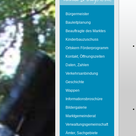
Bürgermeister
Bauleitplanung
Beauftragte des Marktes
Kinderbauzuschuss
Ortskern Förderprogramm
Kontakt, Öffnungszeiten
Daten, Zahlen
Verkehrsanbindung
Geschichte
Wappen
Informationsbroschüre
Bildergalerie
Marktgemeinderat
Verwaltungsgemeinschaft
Ämter, Sachgebiete