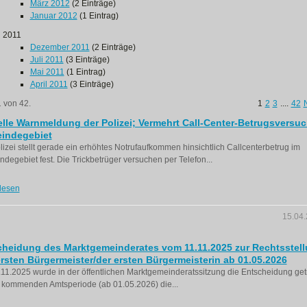
März 2012
(2 Einträge)
Januar 2012
(1 Eintrag)
2011
Dezember 2011
(2 Einträge)
Juli 2011
(3 Einträge)
Mai 2011
(1 Eintrag)
April 2011
(3 Einträge)
1 von 42.
1
2
3
....
42
lle Warnmeldung der Polizei; Vermehrt Call-Center-Betrugsversuc
indegebiet
lizei stellt gerade ein erhöhtes Notrufaufkommen hinsichtlich Callcenterbetrug im
degebiet fest. Die Trickbetrüger versuchen per Telefon...
lesen
15.04
cheidung des Marktgemeinderates vom 11.11.2025 zur Rechtsstel
rsten Bürgermeister/der ersten Bürgermeisterin ab 01.05.2026
11.2025 wurde in der öffentlichen Marktgemeinderatssitzung die Entscheidung getr
 kommenden Amtsperiode (ab 01.05.2026) die...