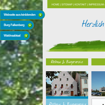
HOME
|
SITEMAP
|
KONTAKT
|
IMPRESSUM 
Webseite aus-/einblenden
Burg Falkenberg
Waldnaabtaal
Rathaus & Bürgerservice
Rathaus & Bürgerservice