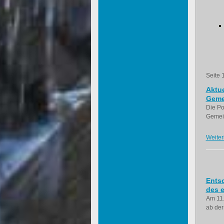
Seite 
Aktue
Geme
Die Po
Gemein
Weiter
Ents
des e
Am 11.
ab der