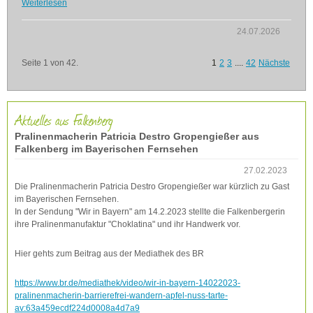
Weiterlesen
24.07.2026
Seite 1 von 42.
1
2
3
....
42
Nächste
Aktuelles aus Falkenberg
Pralinenmacherin Patricia Destro Gropengießer aus
Falkenberg im Bayerischen Fernsehen
27.02.2023
Die Pralinenmacherin Patricia Destro Gropengießer war kürzlich zu Gast
im Bayerischen Fernsehen.
In der Sendung "Wir in Bayern" am 14.2.2023 stellte die Falkenbergerin
ihre Pralinenmanufaktur "Choklatina" und ihr Handwerk vor.
Hier gehts zum Beitrag aus der Mediathek des BR
https://www.br.de/mediathek/video/wir-in-bayern-14022023-
pralinenmacherin-barrierefrei-wandern-apfel-nuss-tarte-
av:63a459ecdf224d0008a4d7a9