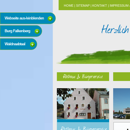
HOME
|
SITEMAP
|
KONTAKT
|
IMPRESSUM 
Webseite aus-/einblenden
Burg Falkenberg
Waldnaabtaal
Rathaus & Bürgerservice
Rathaus & Bürgerservice