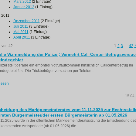
März 2012
(2 Einträge)
Januar 2012
(1 Eintrag)
2011
Dezember 2011
(2 Einträge)
Juli 2011
(3 Einträge)
Mai 2011
(1 Eintrag)
April 2011
(3 Einträge)
1 von 42.
1
2
3
....
42
lle Warnmeldung der Polizei; Vermehrt Call-Center-Betrugsversuc
indegebiet
lizei stellt gerade ein erhöhtes Notrufaufkommen hinsichtlich Callcenterbetrug im
degebiet fest. Die Trickbetrüger versuchen per Telefon...
lesen
15.04
cheidung des Marktgemeinderates vom 11.11.2025 zur Rechtsstel
rsten Bürgermeister/der ersten Bürgermeisterin ab 01.05.2026
11.2025 wurde in der öffentlichen Marktgemeinderatssitzung die Entscheidung getr
 kommenden Amtsperiode (ab 01.05.2026) die...