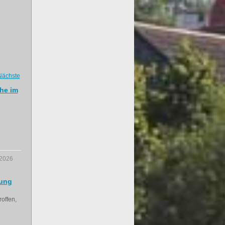
Nächste
he im
.2026
lung
offen,