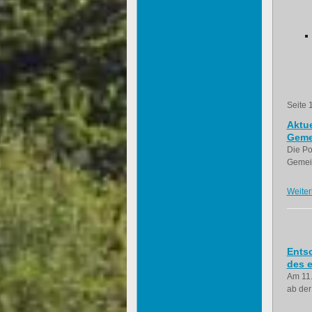
Seite 
Aktue
Geme
Die Po
Gemein
Weiter
Ents
des e
Am 11.
ab der