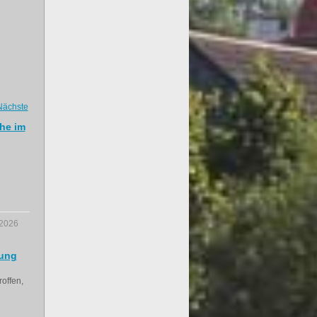
Nächste
he im
.2026
lung
offen,