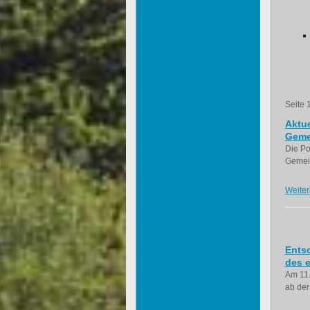
Seite 
Aktue
Geme
Die Po
Gemein
Weiter
Ents
des e
Am 11.
ab der