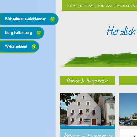
HOME
|
SITEMAP
|
KONTAKT
|
IMPRESSUM 
Webseite aus-/einblenden
Burg Falkenberg
Waldnaabtaal
Rathaus & Bürgerservice
Rathaus & Bürgerservice