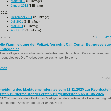
März 2012
(2 Einträge)
Januar 2012
(1 Eintrag)
2011
Dezember 2011
(2 Einträge)
Juli 2011
(3 Einträge)
Mai 2011
(1 Eintrag)
April 2011
(3 Einträge)
1 von 42.
1
2
3
....
42
lle Warnmeldung der Polizei; Vermehrt Call-Center-Betrugsversuc
indegebiet
lizei stellt gerade ein erhöhtes Notrufaufkommen hinsichtlich Callcenterbetrug im
degebiet fest. Die Trickbetrüger versuchen per Telefon...
lesen
15.04
cheidung des Marktgemeinderates vom 11.11.2025 zur Rechtsstel
rsten Bürgermeister/der ersten Bürgermeisterin ab 01.05.2026
11.2025 wurde in der öffentlichen Marktgemeinderatssitzung die Entscheidung getr
 kommenden Amtsperiode (ab 01.05.2026) die...