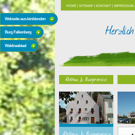
HOME
|
SITEMAP
|
KONTAKT
|
IMPRESSUM 
Webseite aus-/einblenden
Burg Falkenberg
Waldnaabtaal
Rathaus & Bürgerservice
Rathaus & Bürgerservice