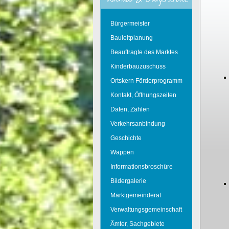
Bürgermeister
Bauleitplanung
Beauftragte des Marktes
Kinderbauzuschuss
Ortskern Förderprogramm
Kontakt, Öffnungszeiten
Daten, Zahlen
Verkehrsanbindung
Geschichte
Wappen
Informationsbroschüre
Bildergalerie
Marktgemeinderat
Verwaltungsgemeinschaft
Ämter, Sachgebiete