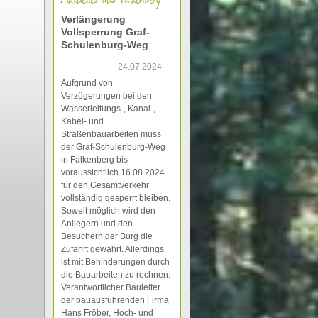
Verlängerung
Vollsperrung Graf-
Schulenburg-Weg
24.07.2024
Aufgrund von
Verzögerungen bei den
Wasserleitungs-, Kanal-,
Kabel- und
Straßenbauarbeiten muss
der Graf-Schulenburg-Weg
in Falkenberg bis
voraussichtlich 16.08.2024
für den Gesamtverkehr
vollständig gesperrt bleiben.
Soweit möglich wird den
Anliegern und den
Besuchern der Burg die
Zufahrt gewährt. Allerdings
ist mit Behinderungen durch
die Bauarbeiten zu rechnen.
Verantwortlicher Bauleiter
der bauausführenden Firma
Hans Fröber, Hoch- und