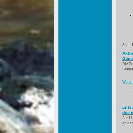
Seite 
Aktue
Geme
Die Po
Gemein
Weiter
Ents
des e
Am 11.
ab der