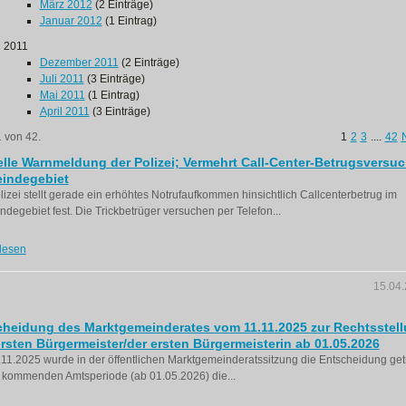
März 2012
(2 Einträge)
Januar 2012
(1 Eintrag)
2011
Dezember 2011
(2 Einträge)
Juli 2011
(3 Einträge)
Mai 2011
(1 Eintrag)
April 2011
(3 Einträge)
1 von 42.
1
2
3
....
42
lle Warnmeldung der Polizei; Vermehrt Call-Center-Betrugsversuc
indegebiet
lizei stellt gerade ein erhöhtes Notrufaufkommen hinsichtlich Callcenterbetrug im
degebiet fest. Die Trickbetrüger versuchen per Telefon...
lesen
15.04
cheidung des Marktgemeinderates vom 11.11.2025 zur Rechtsstel
rsten Bürgermeister/der ersten Bürgermeisterin ab 01.05.2026
11.2025 wurde in der öffentlichen Marktgemeinderatssitzung die Entscheidung getr
 kommenden Amtsperiode (ab 01.05.2026) die...