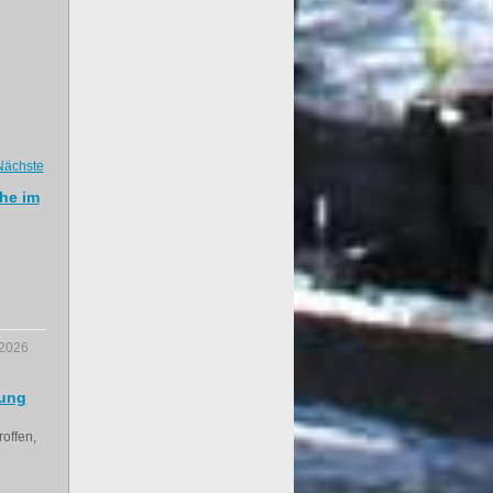
Nächste
he im
.2026
lung
offen,