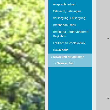
Ansprechpartner
Ortsrecht, Satzungen
Versorgung, Entsorgung
Breitbandausbau
Breitband Förderverfahren -
BayGibitR
Freiflächen Photovoltaik
Downloads
News und Neuigkeiten
Newsarchiv