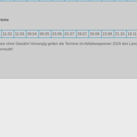
nlohe
.
11.02.
11.03.
09.04.
06.05.
03.06.
01.07.
29.07.
26.08.
23.09.
21.10.
18.11
n ohne Gewähr! Vorrangig gelten die Termine im Abfallwegweiser 2026 des Land
enreuth!