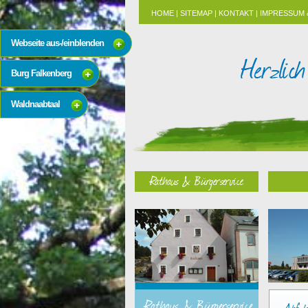
HOME
|
SITEMAP
|
KONTAKT
|
IMPRESSUM 
Webseite aus-/einblenden
Burg Falkenberg
Waldnaabtaal
Rathaus & Bürgerservice
Rathaus & Bürgerservice