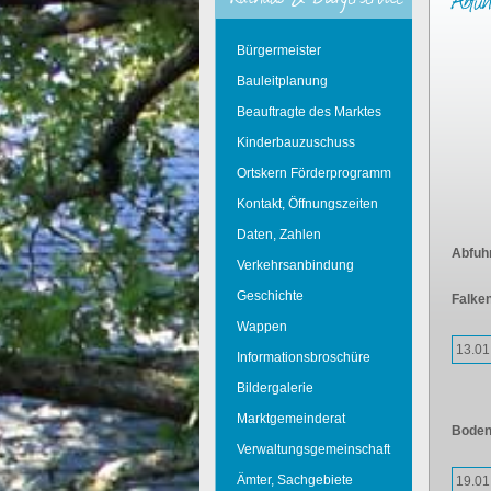
Abfuh
Bürgermeister
Bauleitplanung
Beauftragte des Marktes
Kinderbauzuschuss
Ortskern Förderprogramm
Kontakt, Öffnungszeiten
Daten, Zahlen
Abfuh
Verkehrsanbindung
Geschichte
Falke
Wappen
13.01
Informationsbroschüre
Bildergalerie
Marktgemeinderat
Boden
Verwaltungsgemeinschaft
Ämter, Sachgebiete
19.01