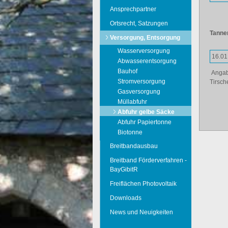
Ansprechpartner
Ortsrecht, Satzungen
Tanne
Versorgung, Entsorgung
Wasserversorgung
16.01
Abwasserentsorgung
Bauhof
Angabe
Stromversorgung
Tirsch
Gasversorgung
Müllabfuhr
Abfuhr gelbe Säcke
Abfuhr Papiertonne
Biotonne
Breitbandausbau
Breitband Förderverfahren -
BayGibitR
Freiflächen Photovoltaik
Downloads
News und Neuigkeiten