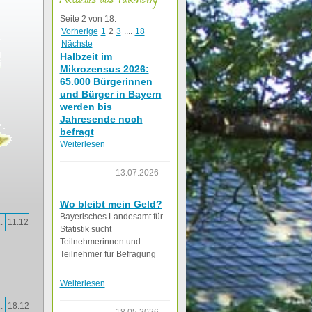
Seite 2 von 18.
Vorherige
1
2
3
....
18
Nächste
Halbzeit im
Mikrozensus 2026:
65.000 Bürgerinnen
und Bürger in Bayern
werden bis
Jahresende noch
befragt
Weiterlesen
13.07.2026
Wo bleibt mein Geld?
Bayerisches Landesamt für
.
11.12.
Statistik sucht
Teilnehmerinnen und
Teilnehmer für Befragung
Weiterlesen
.
18.12.