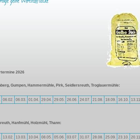
rtage gelbe Wertstoffsäcke
rtermine 2026
nberg, Gumpen, Hammermühle, Pirk, Seidlersreuth, Troglauermühle:
.
06.02.
06.03.
01.04.
29.04.
29.05.
26.06.
24.07.
21.08.
18.09.
16.10.
13.11
reuth, Hanfmühl, Holzmühl, Thann:
.
13.02.
13.03.
10.04.
08.05.
05.06.
03.07.
31.07.
28.08.
25.09.
23.10.
20.11