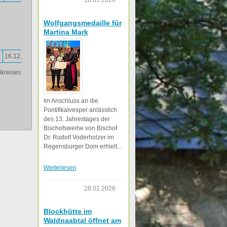
18.05.2026
Wolfgangsmedaille für
Martina Mark
.
16.12.
kreises
Im Anschluss an die
Pontifikalvesper anlässlich
des 13. Jahrestages der
Bischofsweihe von Bischof
Dr. Rudolf Voderholzer im
Regensburger Dom erhielt...
Weiterlesen
28.01.2026
Blockhütte im
Waldnaabtal öffnet am