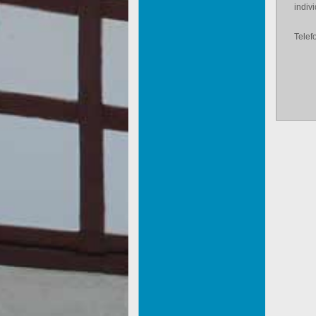
indiv
Telef