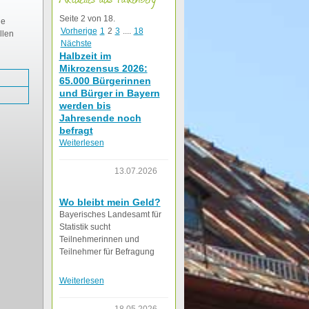
Seite 2 von 18.
he
Vorherige
1
2
3
....
18
llen
Nächste
Halbzeit im
Mikrozensus 2026:
65.000 Bürgerinnen
und Bürger in Bayern
werden bis
Jahresende noch
befragt
Weiterlesen
13.07.2026
Wo bleibt mein Geld?
Bayerisches Landesamt für
Statistik sucht
Teilnehmerinnen und
Teilnehmer für Befragung
Weiterlesen