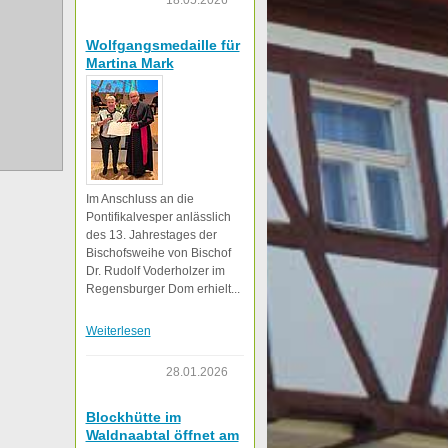
18.05.2026
Wolfgangsmedaille für
Martina Mark
Im Anschluss an die
Pontifikalvesper anlässlich
des 13. Jahrestages der
Bischofsweihe von Bischof
Dr. Rudolf Voderholzer im
Regensburger Dom erhielt...
Weiterlesen
28.01.2026
Blockhütte im
Waldnaabtal öffnet am