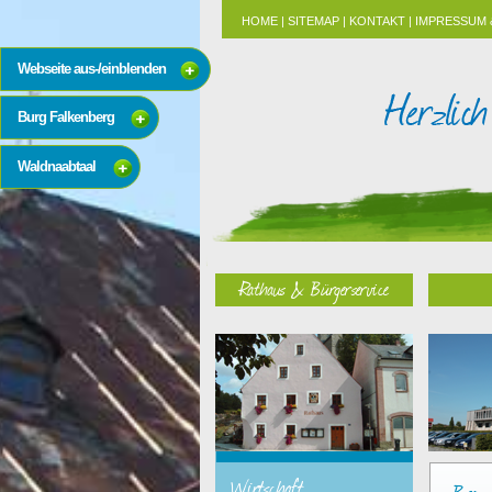
HOME
|
SITEMAP
|
KONTAKT
|
IMPRESSUM 
Webseite aus-/einblenden
Burg Falkenberg
Waldnaabtaal
Rathaus & Bürgerservice
Wirtschaft