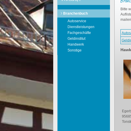
Branc
Bitte 
Branchenbuch
Auflis
mailen
Autoservice
Dienstleistungen
Fachgeschäfte
Autos
Geldinstitut
Geldin
Handwerk
Hawk
Sonstige
Eger
95685
Tonst