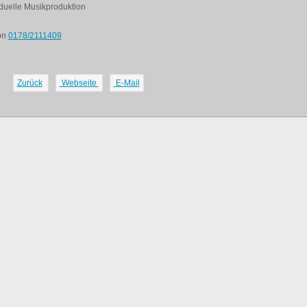
iduelle Musikproduktion
on
0178/2111409
Zurück
Webseite
E-Mail