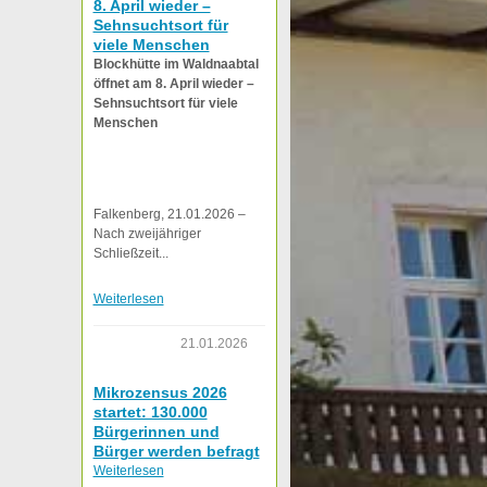
8. April wieder –
Sehnsuchtsort für
viele Menschen
Blockhütte im Waldnaabtal
öffnet am 8. April wieder –
Sehnsuchtsort für viele
Menschen
Falkenberg, 21.01.2026 –
Nach zweijähriger
Schließzeit...
Weiterlesen
21.01.2026
Mikrozensus 2026
startet: 130.000
Bürgerinnen und
Bürger werden befragt
Weiterlesen