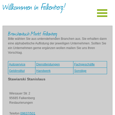
Willkommen in Falkenberg!
Branchenbuch Markt Falkenberg
Bitte wählen Sie aus untenstehenden Branchen aus. Sie erhalten dann
eine alphabetische Auflistung der jeweiligen Unternehmen. Sollten Sie
ein Unternehmen gerne ergänzen wollen mailen Sie uns Ihren
Vorschlag.
Autoservice
Dienstleistungen
Fachgeschäfte
Geldinstitut
Handwerk
Sonstige
Stawiarski Stanislaus
Wiesauer Str. 2
95685 Falkenberg
Restaurierungen
Telefon
09637/501