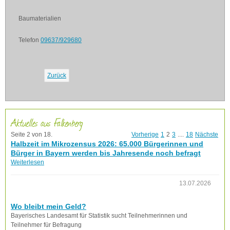
Baumaterialien
Telefon
09637/929680
Zurück
Aktuelles aus Falkenberg
Seite 2 von 18.
Vorherige
1
2
3
....
18
Nächste
Halbzeit im Mikrozensus 2026: 65.000 Bürgerinnen und
Bürger in Bayern werden bis Jahresende noch befragt
Weiterlesen
13.07.2026
Wo bleibt mein Geld?
Bayerisches Landesamt für Statistik sucht Teilnehmerinnen und
Teilnehmer für Befragung