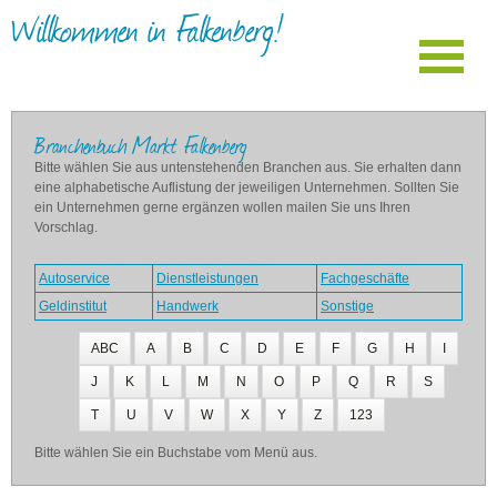
Willkommen in Falkenberg!
Branchenbuch Markt Falkenberg
Bitte wählen Sie aus untenstehenden Branchen aus. Sie erhalten dann
eine alphabetische Auflistung der jeweiligen Unternehmen. Sollten Sie
ein Unternehmen gerne ergänzen wollen mailen Sie uns Ihren
Vorschlag.
Autoservice
Dienstleistungen
Fachgeschäfte
Geldinstitut
Handwerk
Sonstige
ABC
A
B
C
D
E
F
G
H
I
J
K
L
M
N
O
P
Q
R
S
T
U
V
W
X
Y
Z
123
Bitte wählen Sie ein Buchstabe vom Menü aus.