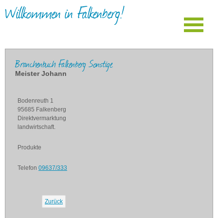
Willkommen in Falkenberg!
Branchenbuch Falkenberg Sonstige
Meister Johann
Bodenreuth 1
95685 Falkenberg
Direktvermarktung
landwirtschaft.
Produkte
Telefon
09637/333
Zurück